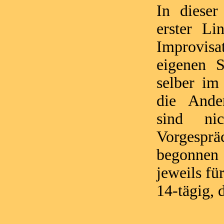
In dieser
erster Li
Improvis
eigenen S
selber im
die Ander
sind ni
Vorgesprä
begonnen
jeweils fü
14-tägig, 